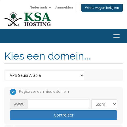
Nederlands
Aanmelden
Winkelwagen bekijken
Togg
navig
Kies een domein...
Registreer een nieuw domein
www.
Controleer