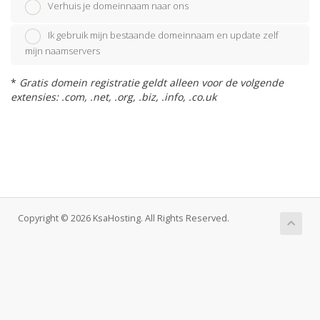
Verhuis je domeinnaam naar ons
Ik gebruik mijn bestaande domeinnaam en update zelf
mijn naamservers
*
Gratis domein registratie geldt alleen voor de volgende
extensies: .com, .net, .org, .biz, .info, .co.uk
Copyright © 2026 KsaHosting. All Rights Reserved.