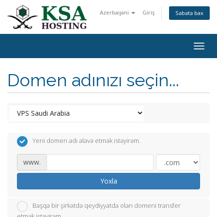
Azerbaijani
Giriş
Səbətə bax
Togg
navig
Domen adınızı seçin...
Yeni domen adı əlavə etmək istəyirəm.
www.
Yoxla
Başqa bir şirkətdə qeydiyyatda olan domeni transfer
etmək istəyirəm.