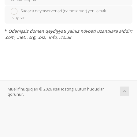
Sadəcə neymserverləri (nameserver) yeniləmək
istəyirəm.
*
Ödənişsiz domen qeydiyyatı yalnız növbəti uzantılara aiddir:
.com, .net, .org, .biz, .info, .co.uk
Müəllif hüquqları © 2026 KsaHosting. Bütün hüquqlar
qorunur.