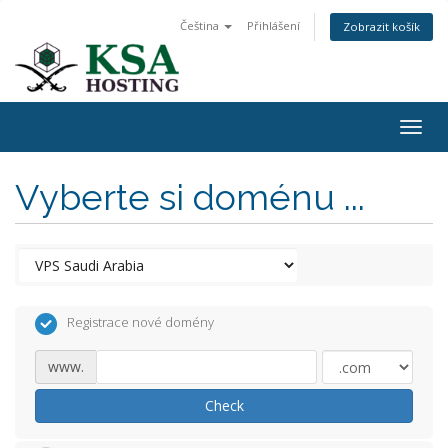
Čeština
Přihlášení
Zobrazit košík
Togg
navig
Vyberte si doménu ...
Registrace nové domény
www.
Check