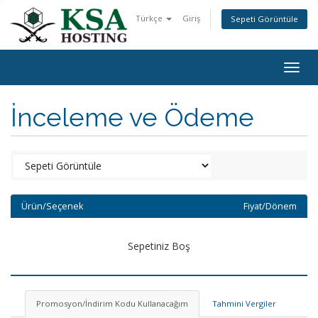
Türkçe
Giriş
Sepeti Görüntüle
Togg
navig
İnceleme ve Ödeme
Ürün/Seçenek
Fiyat/Dönem
Sepetiniz Boş
Promosyon/İndirim Kodu Kullanacağım
Tahmini Vergiler