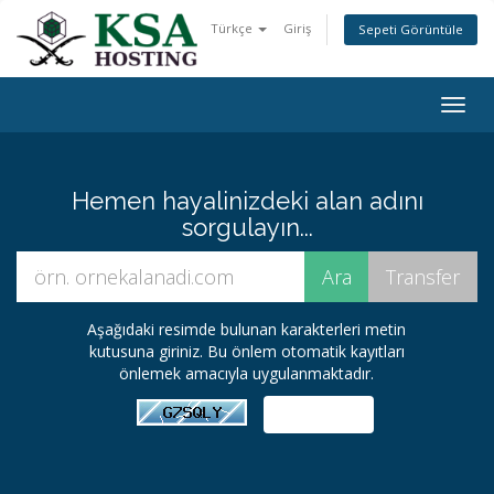
Türkçe
Giriş
Sepeti Görüntüle
Togg
navig
Hemen hayalinizdeki alan adını
sorgulayın...
Aşağıdaki resimde bulunan karakterleri metin
kutusuna giriniz. Bu önlem otomatik kayıtları
önlemek amacıyla uygulanmaktadır.