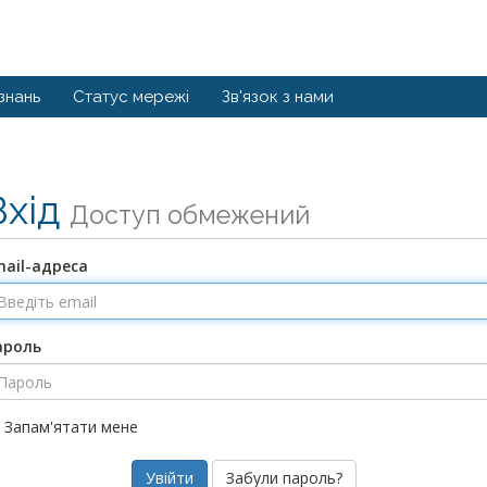
знань
Статус мережі
Зв'язок з нами
Вхід
Доступ обмежений
mail-адреса
ароль
Запам'ятати мене
Забули пароль?