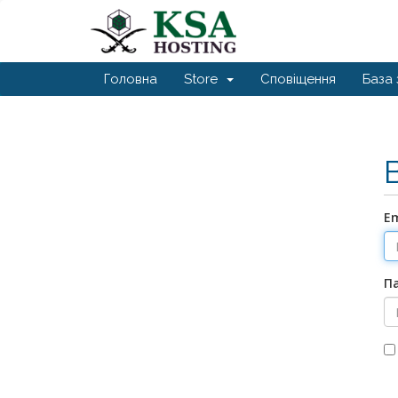
Головна
Store
Сповіщення
База 
E
П